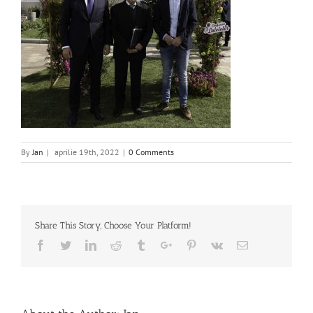
By
Jan
|
aprilie 19th, 2022
|
0 Comments
Share This Story, Choose Your Platform!
Facebook
Twitter
Linkedin
Reddit
Tumblr
Google+
Pinterest
Vk
Email