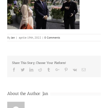
By
Jan
|
aprilie 19th, 2022
|
0 Comments
Share This Story, Choose Your Platform!
Facebook
Twitter
Linkedin
Reddit
Tumblr
Google+
Pinterest
Vk
Email
About the Author:
Jan