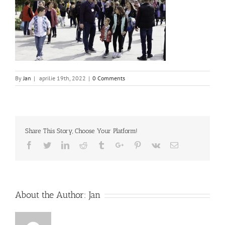
By
Jan
|
aprilie 19th, 2022
|
0 Comments
Share This Story, Choose Your Platform!
Facebook
Twitter
Linkedin
Reddit
Tumblr
Google+
Pinterest
Vk
Email
About the Author:
Jan