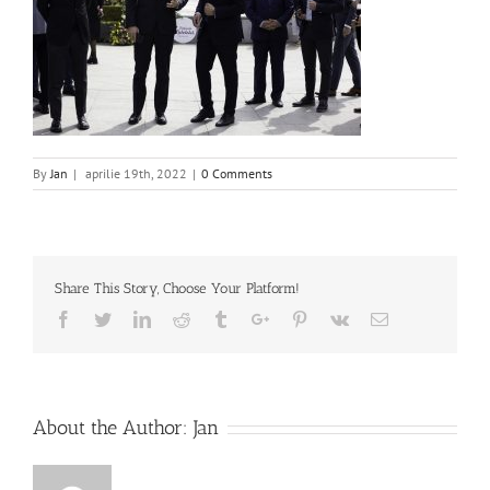
By
Jan
|
aprilie 19th, 2022
|
0 Comments
Share This Story, Choose Your Platform!
Facebook
Twitter
Linkedin
Reddit
Tumblr
Google+
Pinterest
Vk
Email
About the Author:
Jan