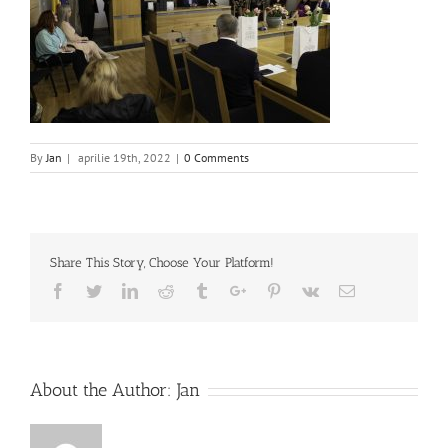
By
Jan
|
aprilie 19th, 2022
|
0 Comments
Share This Story, Choose Your Platform!
Facebook
Twitter
Linkedin
Reddit
Tumblr
Google+
Pinterest
Vk
Email
About the Author:
Jan