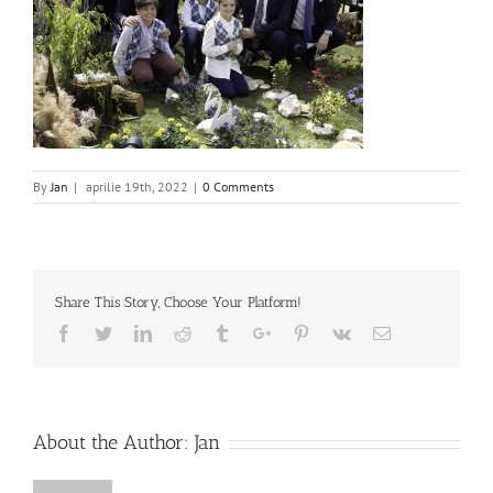
By
Jan
|
aprilie 19th, 2022
|
0 Comments
Share This Story, Choose Your Platform!
Facebook
Twitter
Linkedin
Reddit
Tumblr
Google+
Pinterest
Vk
Email
About the Author:
Jan