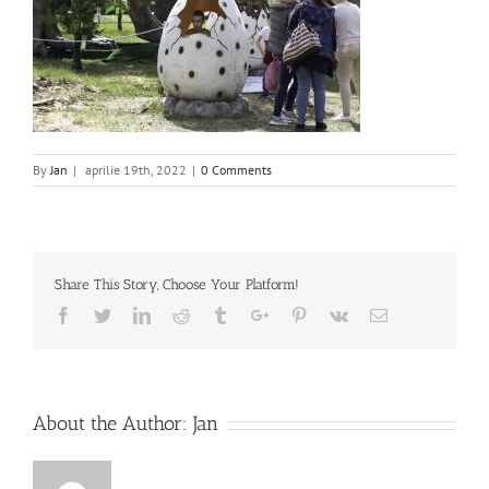
By
Jan
|
aprilie 19th, 2022
|
0 Comments
Share This Story, Choose Your Platform!
Facebook
Twitter
Linkedin
Reddit
Tumblr
Google+
Pinterest
Vk
Email
About the Author:
Jan