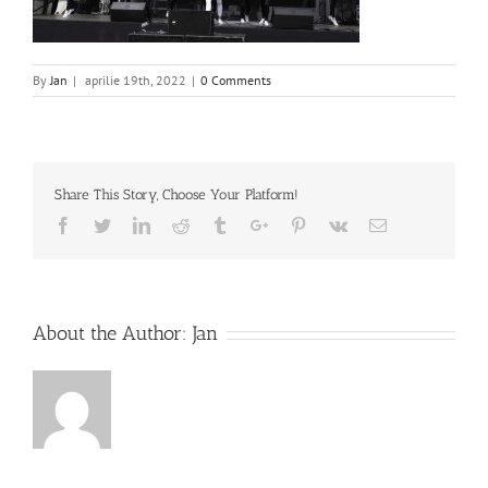
By
Jan
|
aprilie 19th, 2022
|
0 Comments
Share This Story, Choose Your Platform!
Facebook
Twitter
Linkedin
Reddit
Tumblr
Google+
Pinterest
Vk
Email
About the Author:
Jan