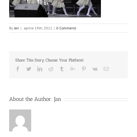
By
Jan
|
aprilie 19th, 2022
|
0 Comments
Share This Story, Choose Your Platform!
Facebook
Twitter
Linkedin
Reddit
Tumblr
Google+
Pinterest
Vk
Email
About the Author:
Jan