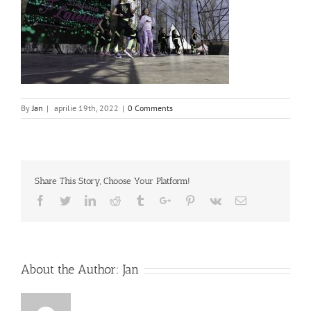
By
Jan
|
aprilie 19th, 2022
|
0 Comments
Share This Story, Choose Your Platform!
Facebook
Twitter
Linkedin
Reddit
Tumblr
Google+
Pinterest
Vk
Email
About the Author:
Jan