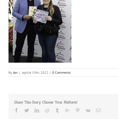
By
Jan
|
aprilie 19th, 2022
|
0 Comments
Share This Story, Choose Your Platform!
Facebook
Twitter
Linkedin
Reddit
Tumblr
Google+
Pinterest
Vk
Email