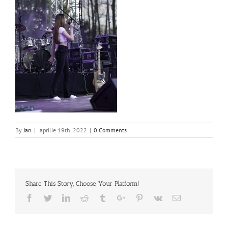
By
Jan
|
aprilie 19th, 2022
|
0 Comments
Share This Story, Choose Your Platform!
Facebook
Twitter
Linkedin
Reddit
Tumblr
Google+
Pinterest
Vk
Email