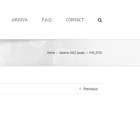
ARHIVA
F.A.Q.
CONTACT
Home
/
Galerie 2022 (poze)
/
IMG_8725
Previous