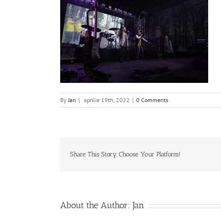
By
Jan
|
aprilie 19th, 2022
|
0 Comments
Share This Story, Choose Your Platform!
About the Author:
Jan