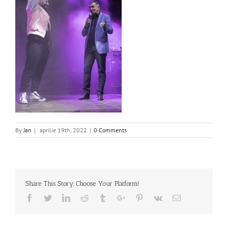
By
Jan
|
aprilie 19th, 2022
|
0 Comments
Share This Story, Choose Your Platform!
Facebook
Twitter
Linkedin
Reddit
Tumblr
Google+
Pinterest
Vk
Email