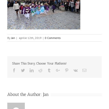
By
Jan
|
aprilie 12th, 2019
|
0 Comments
Share This Story, Choose Your Platform!
Facebook
Twitter
Linkedin
Reddit
Tumblr
Google+
Pinterest
Vk
Email
About the Author:
Jan