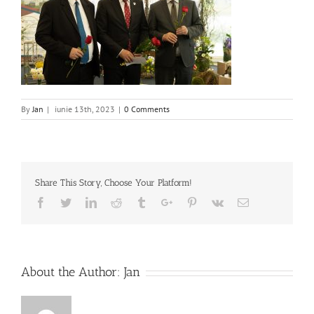
By
Jan
|
iunie 13th, 2023
|
0 Comments
Share This Story, Choose Your Platform!
Facebook
Twitter
Linkedin
Reddit
Tumblr
Google+
Pinterest
Vk
Email
About the Author:
Jan