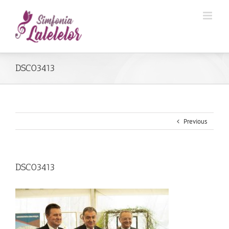
DSC03413
Previous
DSC03413