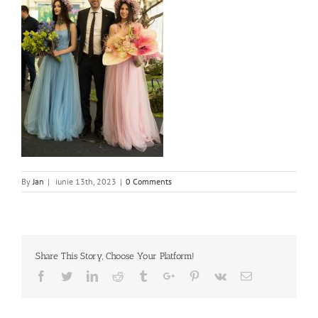
By
Jan
|
iunie 13th, 2023
|
0 Comments
Share This Story, Choose Your Platform!
Facebook
Twitter
Linkedin
Reddit
Tumblr
Google+
Pinterest
Vk
Email