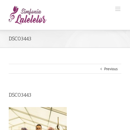
DSC03443
Previous
DSC03443