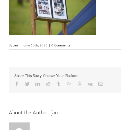
By
Jan
|
iunie 13th, 2023
|
0 Comments
Share This Story, Choose Your Platform!
Facebook
Twitter
Linkedin
Reddit
Tumblr
Google+
Pinterest
Vk
Email
About the Author:
Jan