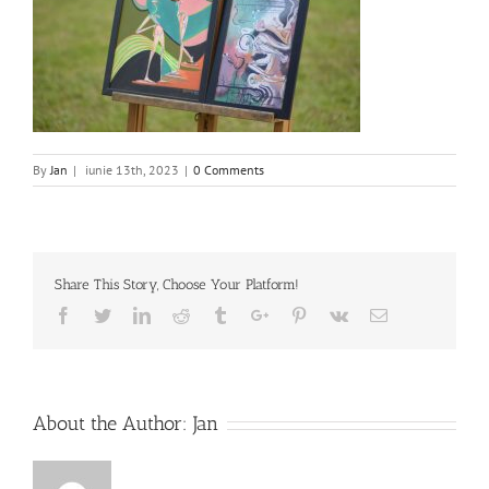
By
Jan
|
iunie 13th, 2023
|
0 Comments
Share This Story, Choose Your Platform!
Facebook
Twitter
Linkedin
Reddit
Tumblr
Google+
Pinterest
Vk
Email
About the Author:
Jan