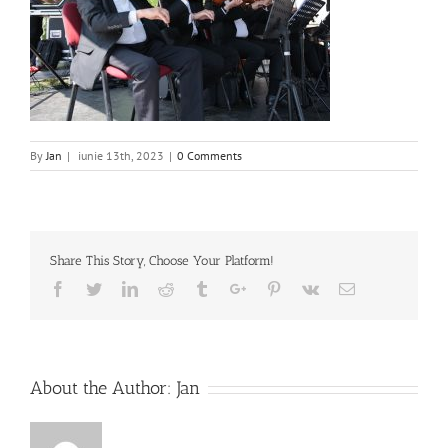
By
Jan
|
iunie 13th, 2023
|
0 Comments
Share This Story, Choose Your Platform!
Facebook
Twitter
Linkedin
Reddit
Tumblr
Google+
Pinterest
Vk
Email
About the Author:
Jan