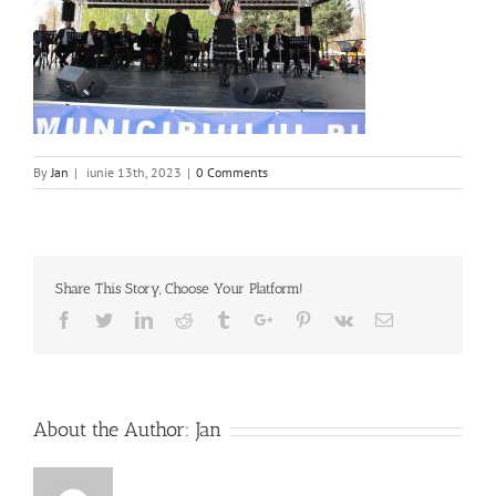
By
Jan
|
iunie 13th, 2023
|
0 Comments
Share This Story, Choose Your Platform!
Facebook
Twitter
Linkedin
Reddit
Tumblr
Google+
Pinterest
Vk
Email
About the Author:
Jan