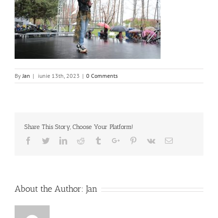
By
Jan
|
iunie 13th, 2023
|
0 Comments
Share This Story, Choose Your Platform!
Facebook
Twitter
Linkedin
Reddit
Tumblr
Google+
Pinterest
Vk
Email
About the Author:
Jan