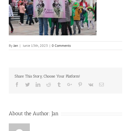
By
Jan
|
iunie 13th, 2023
|
0 Comments
Share This Story, Choose Your Platform!
Facebook
Twitter
Linkedin
Reddit
Tumblr
Google+
Pinterest
Vk
Email
About the Author:
Jan