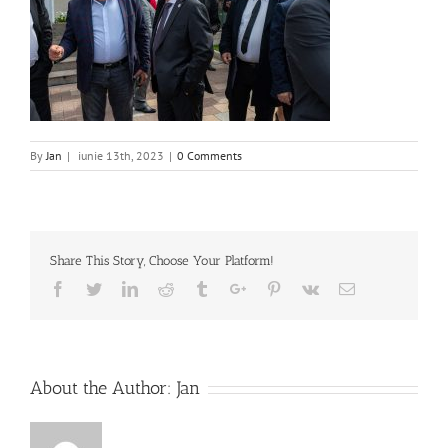
By
Jan
|
iunie 13th, 2023
|
0 Comments
Share This Story, Choose Your Platform!
Facebook
Twitter
Linkedin
Reddit
Tumblr
Google+
Pinterest
Vk
Email
About the Author:
Jan