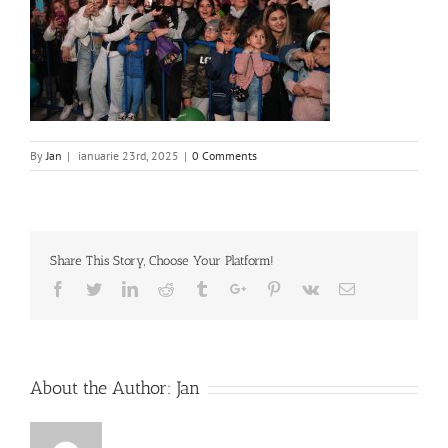
By
Jan
|
ianuarie 23rd, 2025
|
0 Comments
Share This Story, Choose Your Platform!
Facebook
Twitter
Linkedin
Reddit
Tumblr
Google+
Pinterest
Vk
Email
About the Author:
Jan