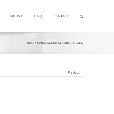
ARHIVA
F.A.Q.
CONTACT
Home
/
Simfonia Lalelelor 2024(poze)
/
A7405685
Previous