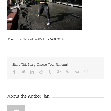
By
Jan
|
ianuarie 23rd, 2025
|
0 Comments
Share This Story, Choose Your Platform!
Facebook
Twitter
Linkedin
Reddit
Tumblr
Google+
Pinterest
Vk
Email
About the Author:
Jan