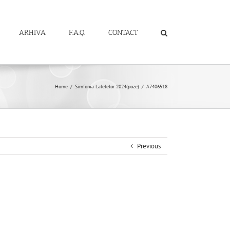
ARHIVA
F.A.Q.
CONTACT
Home
/
Simfonia Lalelelor 2024(poze)
/
A7406518
Previous