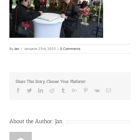
By
Jan
|
ianuarie 23rd, 2025
|
0 Comments
Share This Story, Choose Your Platform!
Facebook
Twitter
Linkedin
Reddit
Tumblr
Google+
Pinterest
Vk
Email
About the Author:
Jan