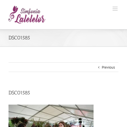
DSC01585
Previous
DSC01585