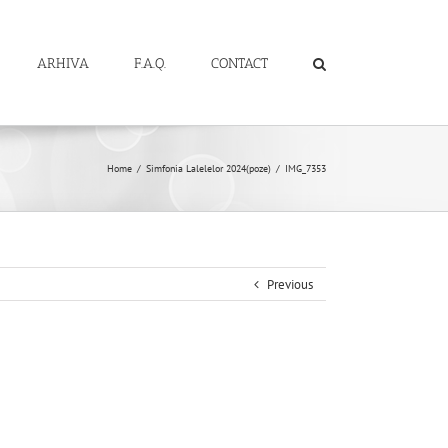
ARHIVA
F.A.Q.
CONTACT
Home
/
Simfonia Lalelelor 2024(poze)
/
IMG_7353
Previous