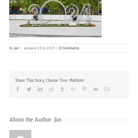
By
Jan
|
ianuarie 23rd, 2025
|
0 Comments
Share This Story, Choose Your Platform!
Facebook
Twitter
Linkedin
Reddit
Tumblr
Google+
Pinterest
Vk
Email
About the Author:
Jan