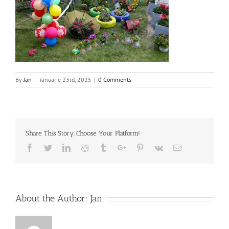
By
Jan
|
ianuarie 23rd, 2025
|
0 Comments
Share This Story, Choose Your Platform!
Facebook
Twitter
Linkedin
Reddit
Tumblr
Google+
Pinterest
Vk
Email
About the Author:
Jan