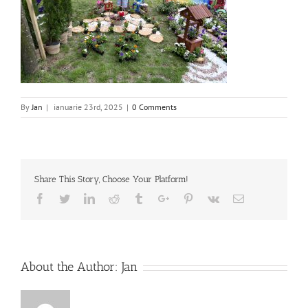
By
Jan
|
ianuarie 23rd, 2025
|
0 Comments
Share This Story, Choose Your Platform!
Facebook
Twitter
Linkedin
Reddit
Tumblr
Google+
Pinterest
Vk
Email
About the Author:
Jan